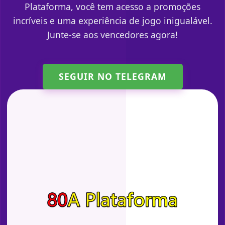
Plataforma, você tem acesso a promoções
incríveis e uma experiência de jogo inigualável.
Junte-se aos vencedores agora!
SEGUIR NO TELEGRAM