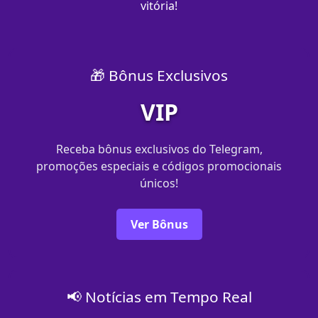
vitória!
🎁 Bônus Exclusivos
VIP
Receba bônus exclusivos do Telegram,
promoções especiais e códigos promocionais
únicos!
Ver Bônus
📢 Notícias em Tempo Real