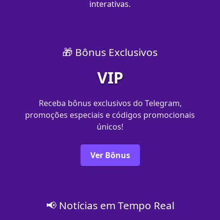
interativas.
🎁 Bônus Exclusivos
VIP
Receba bônus exclusivos do Telegram,
promoções especiais e códigos promocionais
únicos!
Ver Bônus
📢 Notícias em Tempo Real