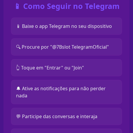
📱 Como Seguir no Telegram
📱 Baixe o app Telegram no seu dispositivo
🔍 Procure por "@7Bslot TelegramOficial"
👆 Toque em "Entrar" ou "Join"
🔔 Ative as notificações para não perder
nada
💬 Participe das conversas e interaja