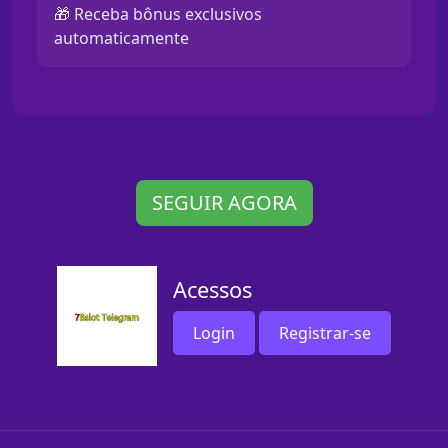
🎁 Receba bônus exclusivos
automaticamente
SEGUIR AGORA
Acessos
Login
Registrar-se