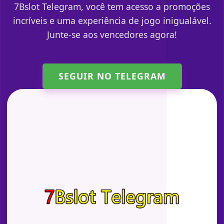
7Bslot Telegram, você tem acesso a promoções
incríveis e uma experiência de jogo inigualável.
Junte-se aos vencedores agora!
SEGUIR NO TELEGRAM