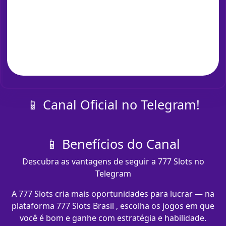
📱 Canal Oficial no Telegram!
📱 Benefícios do Canal
Descubra as vantagens de seguir a 777 Slots no
Telegram
A 777 Slots cria mais oportunidades para lucrar — na
plataforma 777 Slots Brasil , escolha os jogos em que
você é bom e ganhe com estratégia e habilidade.