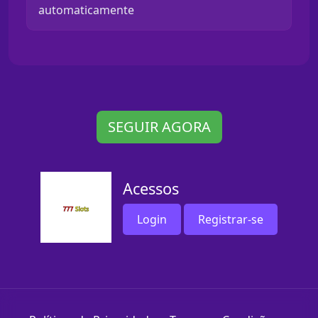
automaticamente
SEGUIR AGORA
Acessos
Login
Registrar-se