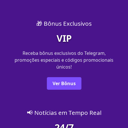
🎁 Bônus Exclusivos
VIP
Receba bônus exclusivos do Telegram,
promoções especiais e códigos promocionais
únicos!
Ver Bônus
📢 Notícias em Tempo Real
24/7