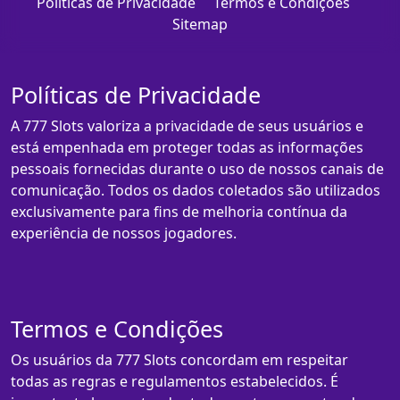
Políticas de Privacidade
Termos e Condições
Sitemap
Políticas de Privacidade
A 777 Slots valoriza a privacidade de seus usuários e
está empenhada em proteger todas as informações
pessoais fornecidas durante o uso de nossos canais de
comunicação. Todos os dados coletados são utilizados
exclusivamente para fins de melhoria contínua da
experiência de nossos jogadores.
Termos e Condições
Os usuários da 777 Slots concordam em respeitar
todas as regras e regulamentos estabelecidos. É