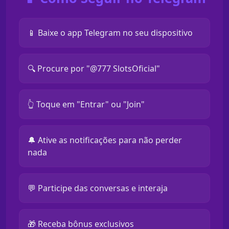
📱 Baixe o app Telegram no seu dispositivo
🔍 Procure por "@777 SlotsOficial"
👆 Toque em "Entrar" ou "Join"
🔔 Ative as notificações para não perder
nada
💬 Participe das conversas e interaja
🎁 Receba bônus exclusivos