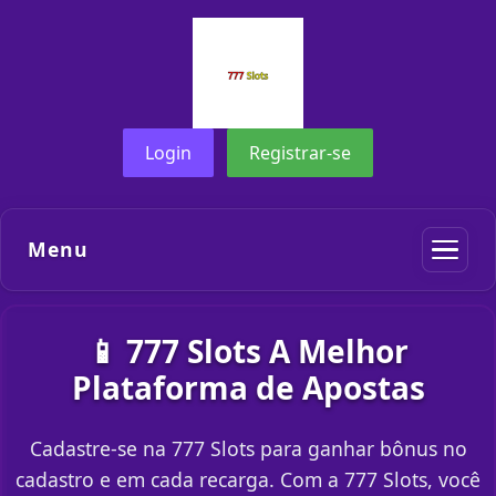
Login
Registrar-se
Menu
📱 777 Slots A Melhor
Plataforma de Apostas
Cadastre-se na 777 Slots para ganhar bônus no
cadastro e em cada recarga. Com a 777 Slots, você