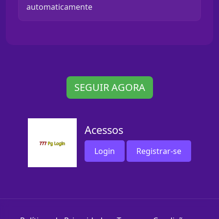
automaticamente
SEGUIR AGORA
Acessos
Login
Registrar-se