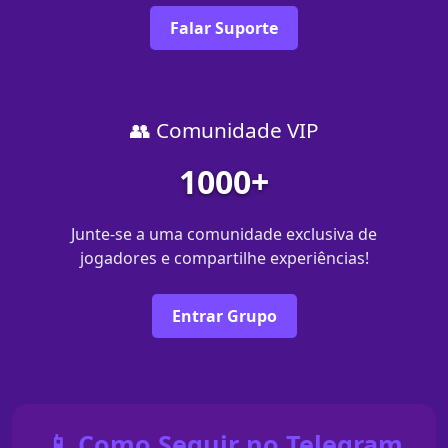
Falar Suporte
👥 Comunidade VIP
1000+
Junte-se a uma comunidade exclusiva de
jogadores e compartilhe experiências!
Entrar Grupo
📱 Como Seguir no Telegram