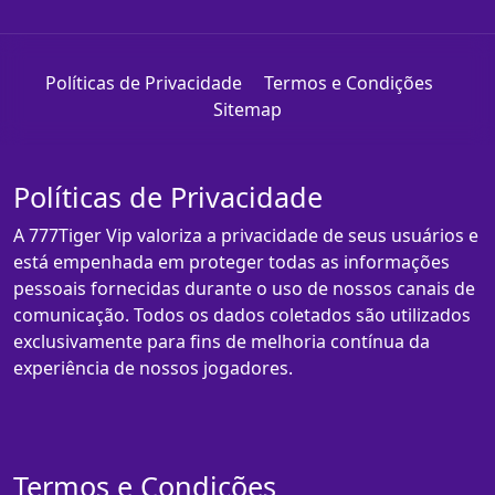
Políticas de Privacidade
Termos e Condições
Sitemap
Políticas de Privacidade
A 777Tiger Vip valoriza a privacidade de seus usuários e
está empenhada em proteger todas as informações
pessoais fornecidas durante o uso de nossos canais de
comunicação. Todos os dados coletados são utilizados
exclusivamente para fins de melhoria contínua da
experiência de nossos jogadores.
Termos e Condições