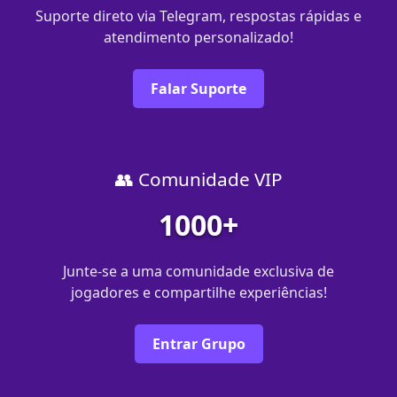
Suporte direto via Telegram, respostas rápidas e
atendimento personalizado!
Falar Suporte
👥 Comunidade VIP
1000+
Junte-se a uma comunidade exclusiva de
jogadores e compartilhe experiências!
Entrar Grupo