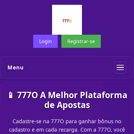
Login
Registrar-se
Menu
📱 777O A Melhor Plataforma
de Apostas
Cadastre-se na 777O para ganhar bônus no
cadastro e em cada recarga. Com a 777O, você