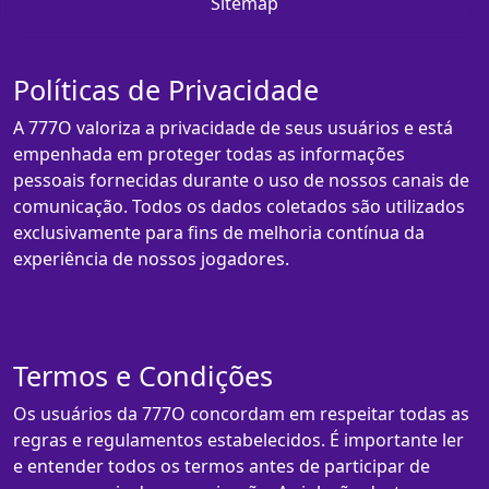
Sitemap
Políticas de Privacidade
A 777O valoriza a privacidade de seus usuários e está
empenhada em proteger todas as informações
pessoais fornecidas durante o uso de nossos canais de
comunicação. Todos os dados coletados são utilizados
exclusivamente para fins de melhoria contínua da
experiência de nossos jogadores.
Termos e Condições
Os usuários da 777O concordam em respeitar todas as
regras e regulamentos estabelecidos. É importante ler
e entender todos os termos antes de participar de