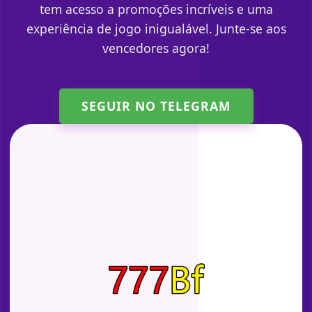
tem acesso a promoções incríveis e uma
experiência de jogo inigualável. Junte-se aos
vencedores agora!
SEGUIR NO TELEGRAM