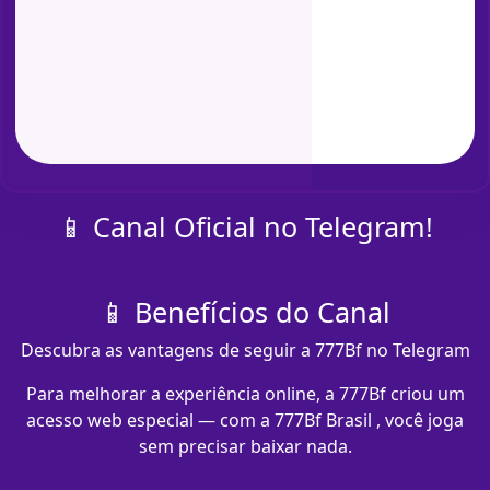
📱 Canal Oficial no Telegram!
📱 Benefícios do Canal
Descubra as vantagens de seguir a 777Bf no Telegram
Para melhorar a experiência online, a 777Bf criou um
acesso web especial — com a 777Bf Brasil , você joga
sem precisar baixar nada.