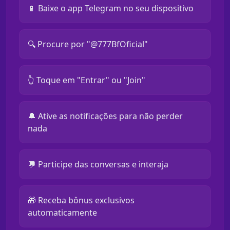
📱 Baixe o app Telegram no seu dispositivo
🔍 Procure por "@777BfOficial"
👆 Toque em "Entrar" ou "Join"
🔔 Ative as notificações para não perder
nada
💬 Participe das conversas e interaja
🎁 Receba bônus exclusivos
automaticamente