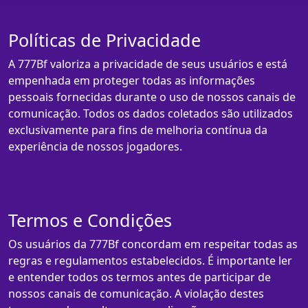
Políticas de Privacidade
A 777Bf valoriza a privacidade de seus usuários e está
empenhada em proteger todas as informações
pessoais fornecidas durante o uso de nossos canais de
comunicação. Todos os dados coletados são utilizados
exclusivamente para fins de melhoria contínua da
experiência de nossos jogadores.
Termos e Condições
Os usuários da 777Bf concordam em respeitar todas as
regras e regulamentos estabelecidos. É importante ler
e entender todos os termos antes de participar de
nossos canais de comunicação. A violação destes