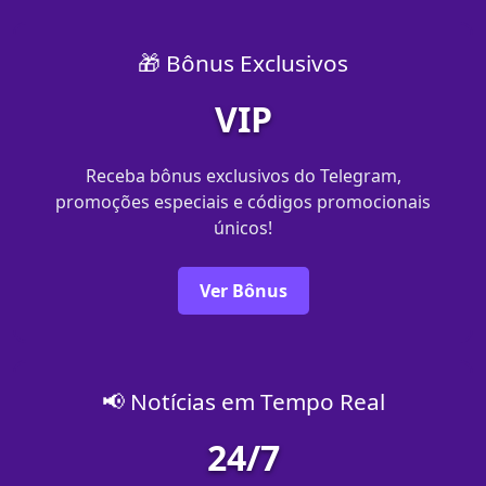
🎁 Bônus Exclusivos
VIP
Receba bônus exclusivos do Telegram,
promoções especiais e códigos promocionais
únicos!
Ver Bônus
📢 Notícias em Tempo Real
24/7