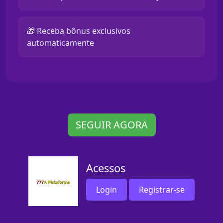
🎁 Receba bônus exclusivos
automaticamente
SEGUIR AGORA
Acessos
Login
Registrar-se