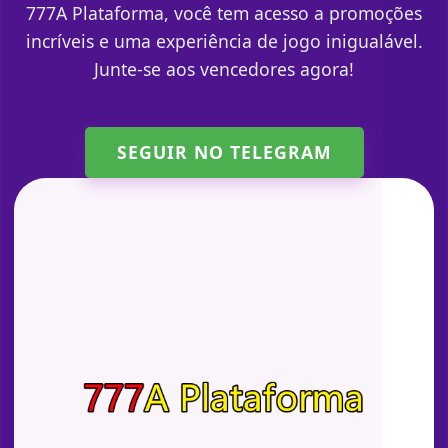
777A Plataforma, você tem acesso a promoções
incríveis e uma experiência de jogo inigualável.
Junte-se aos vencedores agora!
SEGUIR NO TELEGRAM