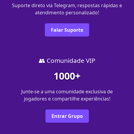
Suporte direto via Telegram, respostas rápidas e
atendimento personalizado!
Falar Suporte
👥 Comunidade VIP
1000+
Junte-se a uma comunidade exclusiva de
jogadores e compartilhe experiências!
Entrar Grupo