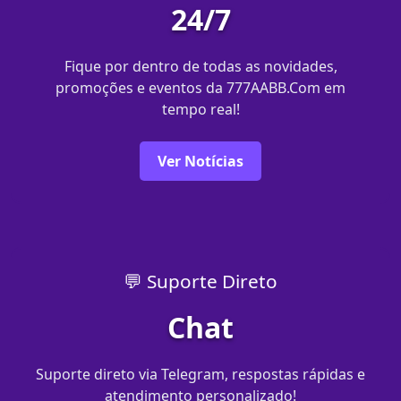
24/7
Fique por dentro de todas as novidades,
promoções e eventos da 777AABB.Com em
tempo real!
Ver Notícias
💬 Suporte Direto
Chat
Suporte direto via Telegram, respostas rápidas e
atendimento personalizado!