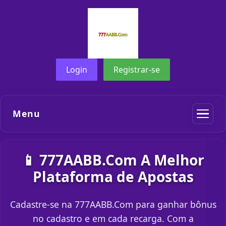
Login
Registrar-se
Menu
📱 777AABB.Com A Melhor
Plataforma de Apostas
Cadastre-se na 777AABB.Com para ganhar bônus
no cadastro e em cada recarga. Com a