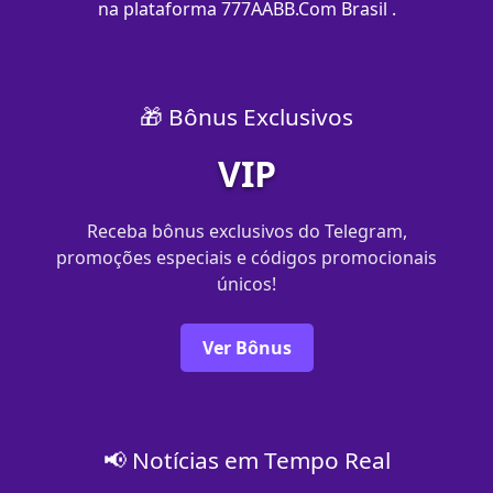
na plataforma 777AABB.Com Brasil .
🎁 Bônus Exclusivos
VIP
Receba bônus exclusivos do Telegram,
promoções especiais e códigos promocionais
únicos!
Ver Bônus
📢 Notícias em Tempo Real