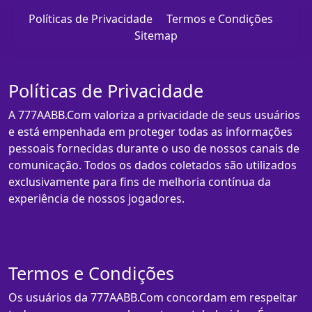
Políticas de Privacidade
Termos e Condições
Sitemap
Políticas de Privacidade
A 777AABB.Com valoriza a privacidade de seus usuários
e está empenhada em proteger todas as informações
pessoais fornecidas durante o uso de nossos canais de
comunicação. Todos os dados coletados são utilizados
exclusivamente para fins de melhoria contínua da
experiência de nossos jogadores.
Termos e Condições
Os usuários da 777AABB.Com concordam em respeitar