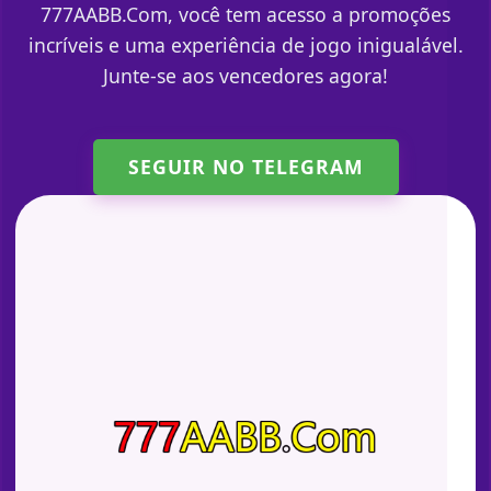
777AABB.Com, você tem acesso a promoções
incríveis e uma experiência de jogo inigualável.
Junte-se aos vencedores agora!
SEGUIR NO TELEGRAM