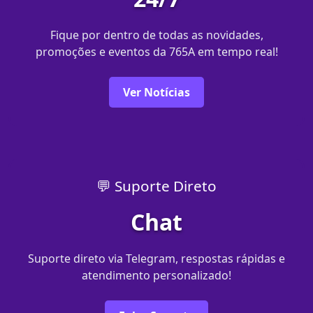
Fique por dentro de todas as novidades,
promoções e eventos da 765A em tempo real!
Ver Notícias
💬 Suporte Direto
Chat
Suporte direto via Telegram, respostas rápidas e
atendimento personalizado!