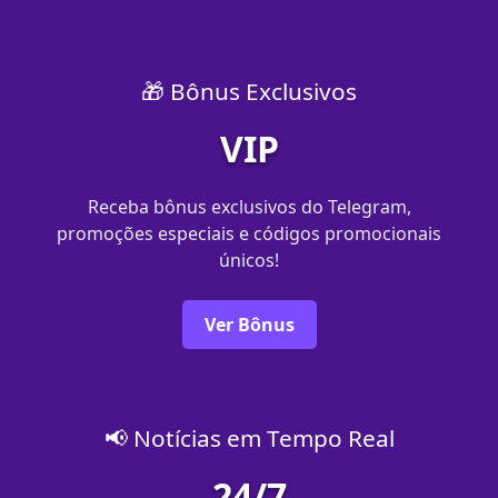
🎁 Bônus Exclusivos
VIP
Receba bônus exclusivos do Telegram,
promoções especiais e códigos promocionais
únicos!
Ver Bônus
📢 Notícias em Tempo Real
24/7