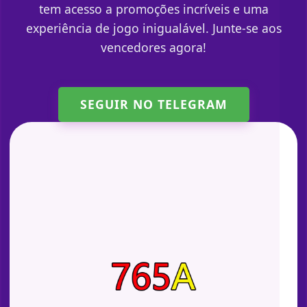
tem acesso a promoções incríveis e uma
experiência de jogo inigualável. Junte-se aos
vencedores agora!
SEGUIR NO TELEGRAM