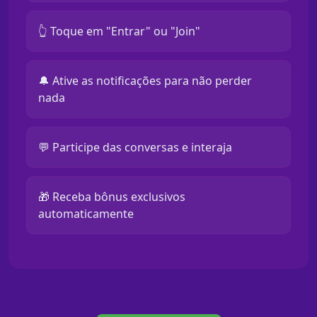
👆 Toque em "Entrar" ou "Join"
🔔 Ative as notificações para não perder
nada
💬 Participe das conversas e interaja
🎁 Receba bônus exclusivos
automaticamente