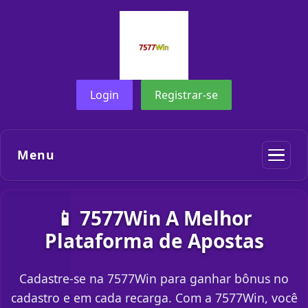
Login
Registrar-se
Menu
📱 7577Win A Melhor
Plataforma de Apostas
Cadastre-se na 7577Win para ganhar bônus no
cadastro e em cada recarga. Com a 7577Win, você