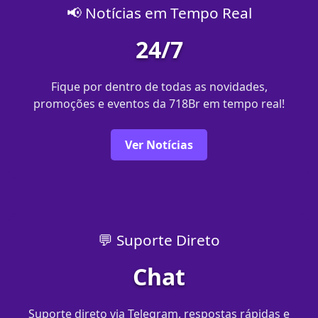
📢 Notícias em Tempo Real
24/7
Fique por dentro de todas as novidades,
promoções e eventos da 718Br em tempo real!
Ver Notícias
💬 Suporte Direto
Chat
Suporte direto via Telegram, respostas rápidas e