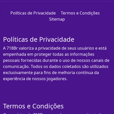
Políticas de Privacidade
Termos e Condições
Sitemap
Políticas de Privacidade
A 718Br valoriza a privacidade de seus usuários e está
empenhada em proteger todas as informações
pessoais fornecidas durante o uso de nossos canais de
comunicação. Todos os dados coletados são utilizados
exclusivamente para fins de melhoria contínua da
experiência de nossos jogadores.
Termos e Condições