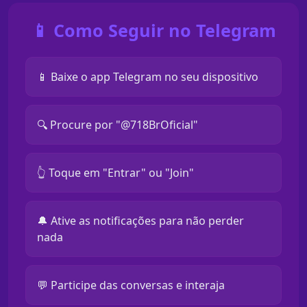
📱 Como Seguir no Telegram
📱 Baixe o app Telegram no seu dispositivo
🔍 Procure por "@718BrOficial"
👆 Toque em "Entrar" ou "Join"
🔔 Ative as notificações para não perder
nada
💬 Participe das conversas e interaja