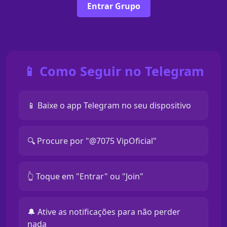
Entrar Grupo
📱 Como Seguir no Telegram
📱 Baixe o app Telegram no seu dispositivo
🔍 Procure por "@7075 VipOficial"
👆 Toque em "Entrar" ou "Join"
🔔 Ative as notificações para não perder
nada