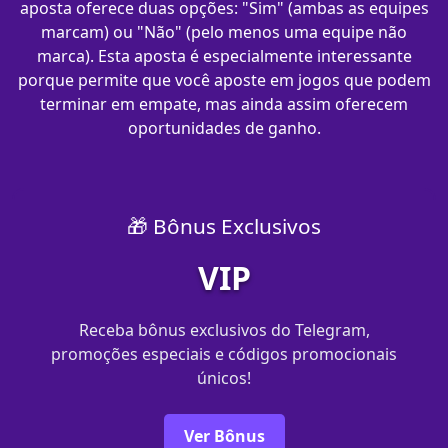
aposta oferece duas opções: "Sim" (ambas as equipes
marcam) ou "Não" (pelo menos uma equipe não
marca). Esta aposta é especialmente interessante
porque permite que você aposte em jogos que podem
terminar em empate, mas ainda assim oferecem
oportunidades de ganho.
🎁 Bônus Exclusivos
VIP
Receba bônus exclusivos do Telegram,
promoções especiais e códigos promocionais
únicos!
Ver Bônus