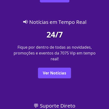
📢 Notícias em Tempo Real
24/7
Fique por dentro de todas as novidades,
promoções e eventos da 7075 Vip em tempo
real!
Ver Notícias
💬 Suporte Direto