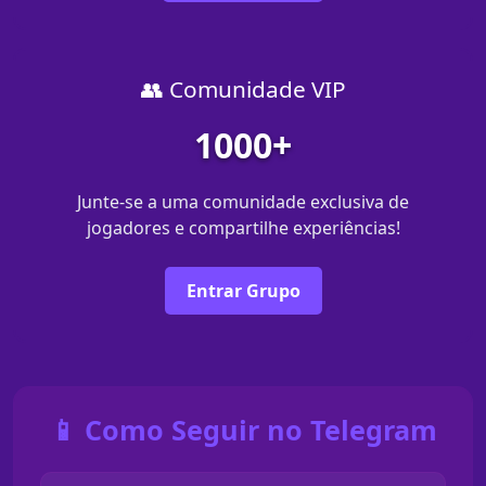
👥 Comunidade VIP
1000+
Junte-se a uma comunidade exclusiva de
jogadores e compartilhe experiências!
Entrar Grupo
📱 Como Seguir no Telegram