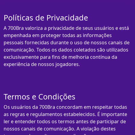
Políticas de Privacidade
A 700Bra valoriza a privacidade de seus usuários e está
empenhada em proteger todas as informações
pessoais fornecidas durante o uso de nossos canais de
comunicação. Todos os dados coletados são utilizados
exclusivamente para fins de melhoria contínua da
experiência de nossos jogadores.
Termos e Condições
Os usuários da 700Bra concordam em respeitar todas
as regras e regulamentos estabelecidos. É importante
ler e entender todos os termos antes de participar de
nossos canais de comunicação. A violação destes