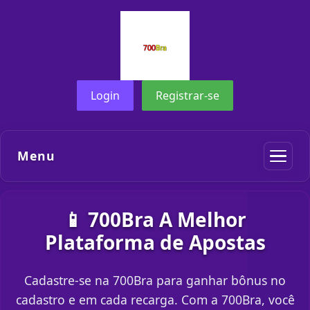
Login
Registrar-se
Menu
📱 700Bra A Melhor
Plataforma de Apostas
Cadastre-se na 700Bra para ganhar bônus no
cadastro e em cada recarga. Com a 700Bra, você