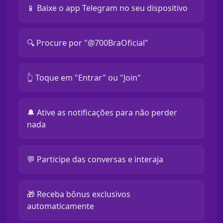
📱 Baixe o app Telegram no seu dispositivo
🔍 Procure por "@700BraOficial"
👆 Toque em "Entrar" ou "Join"
🔔 Ative as notificações para não perder
nada
💬 Participe das conversas e interaja
🎁 Receba bônus exclusivos
automaticamente