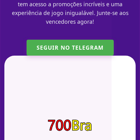
tem acesso a promoções incríveis e uma
experiência de jogo inigualável. Junte-se aos
vencedores agora!
SEGUIR NO TELEGRAM