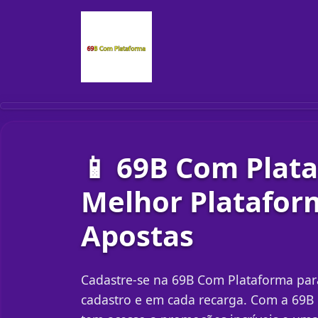
📱 69B Com Plat
Melhor Platafor
Apostas
Cadastre-se na 69B Com Plataforma pa
cadastro e em cada recarga. Com a 69B