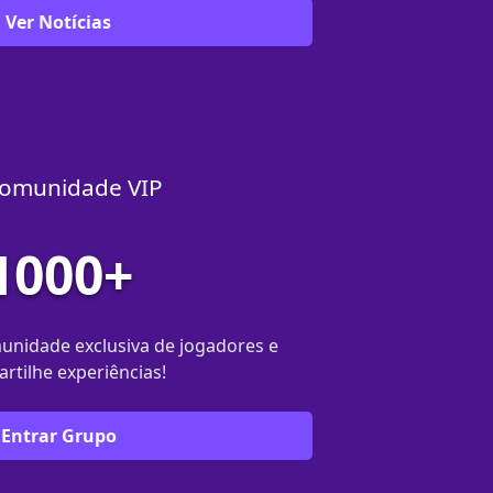
Ver Notícias
Comunidade VIP
1000+
unidade exclusiva de jogadores e
rtilhe experiências!
Entrar Grupo