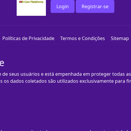
Login
Registrar-se
Políticas de Privacidade
Termos e Condições
Sitemap
de
de de seus usuários e está empenhada em proteger todas as
 os dados coletados são utilizados exclusivamente para fi