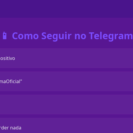
📱 Como Seguir no Telegram
ositivo
maOficial"
erder nada