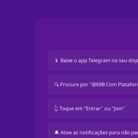
📱 Baixe o app Telegram no seu disp
🔍 Procure por "@69B Com Platafor
👆 Toque em "Entrar" ou "Join"
🔔 Ative as notificações para não p