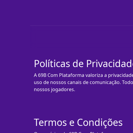
Políticas de Privacida
A 69B Com Plataforma valoriza a privacida
uso de nossos canais de comunicação. Todos
nossos jogadores.
Termos e Condições