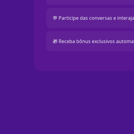
💬 Participe das conversas e interaj
🎁 Receba bônus exclusivos autom