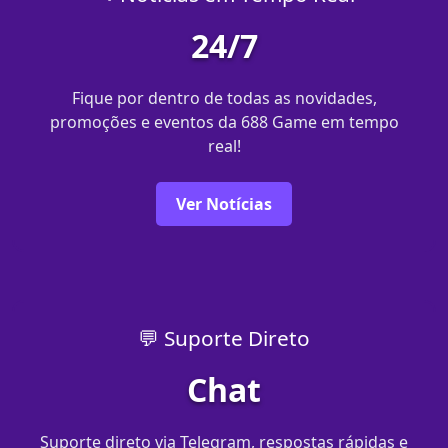
24/7
Fique por dentro de todas as novidades,
promoções e eventos da 688 Game em tempo
real!
Ver Notícias
💬 Suporte Direto
Chat
Suporte direto via Telegram, respostas rápidas e