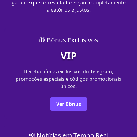
garante que os resultados sejam completamente
aleatórios e justos.
🎁 Bônus Exclusivos
VIP
Receba bônus exclusivos do Telegram,
promoções especiais e códigos promocionais
únicos!
Ver Bônus
📢 Notícias em Tempo Real