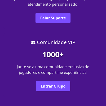
atendimento personalizado!
Falar Suporte
👥 Comunidade VIP
1000+
Junte-se a uma comunidade exclusiva de
jogadores e compartilhe experiências!
Entrar Grupo