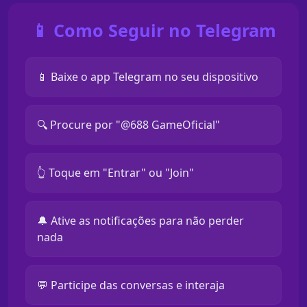
📱 Como Seguir no Telegram
📱 Baixe o app Telegram no seu dispositivo
🔍 Procure por "@688 GameOficial"
👆 Toque em "Entrar" ou "Join"
🔔 Ative as notificações para não perder
nada
💬 Participe das conversas e interaja