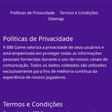
Políticas de Privacidade
Termos e Condições
Sitemap
Políticas de Privacidade
A 688 Game valoriza a privacidade de seus usuários e
está empenhada em proteger todas as informações
pessoais fornecidas durante o uso de nossos canais de
comunicação. Todos os dados coletados são utilizados
exclusivamente para fins de melhoria contínua da
experiência de nossos jogadores.
Termos e Condições