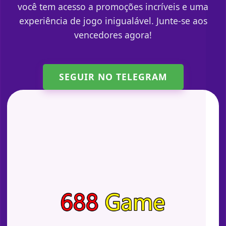
você tem acesso a promoções incríveis e uma
experiência de jogo inigualável. Junte-se aos
vencedores agora!
SEGUIR NO TELEGRAM