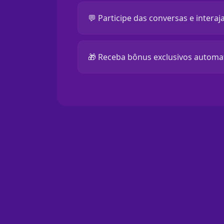
💬 Participe das conversas e interaj
🎁 Receba bônus exclusivos autom