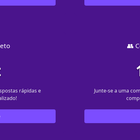
reto
👥 
t
espostas rápidas e
Junte-se a uma com
lizado!
compa
e