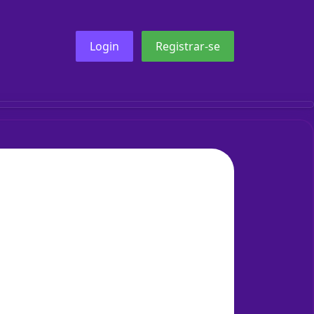
Login
Registrar-se