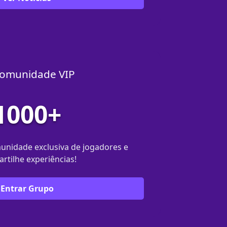
Comunidade VIP
1000+
unidade exclusiva de jogadores e
rtilhe experiências!
Entrar Grupo