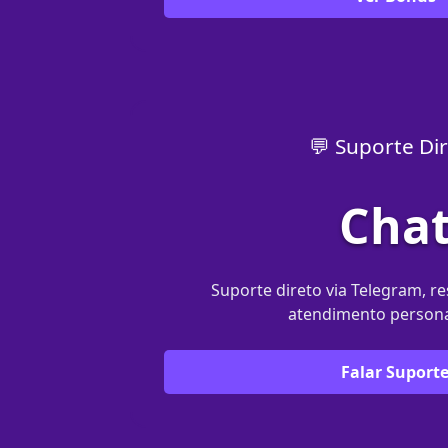
💬 Suporte Di
Cha
Suporte direto via Telegram, r
atendimento persona
Falar Suport