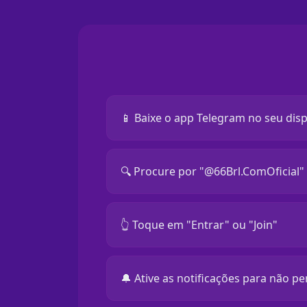
📱 Baixe o app Telegram no seu disp
🔍 Procure por "@66Brl.ComOficial"
👆 Toque em "Entrar" ou "Join"
🔔 Ative as notificações para não p