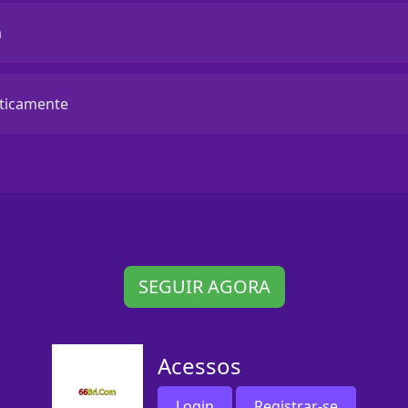
a
aticamente
SEGUIR AGORA
Acessos
Login
Registrar-se