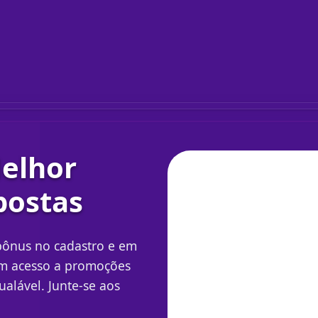
Melhor
postas
bônus no cadastro e em
em acesso a promoções
ualável. Junte-se aos