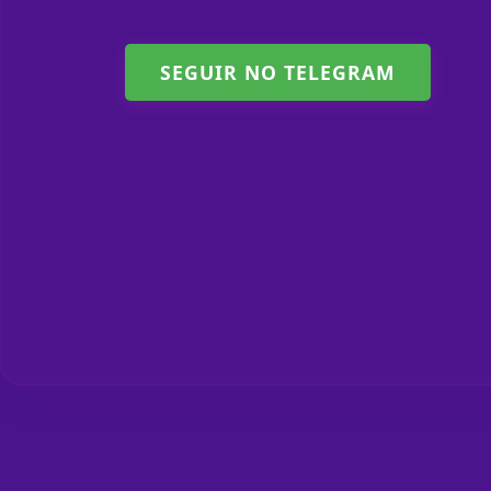
SEGUIR NO TELEGRAM