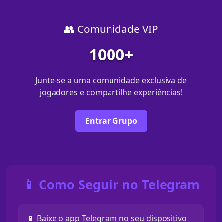
👥 Comunidade VIP
1000+
Junte-se a uma comunidade exclusiva de
jogadores e compartilhe experiências!
Entrar Grupo
📱 Como Seguir no Telegram
📱 Baixe o app Telegram no seu dispositivo