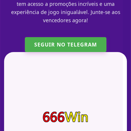
tem acesso a promoções incríveis e uma
experiência de jogo inigualável. Junte-se aos
vencedores agora!
SEGUIR NO TELEGRAM