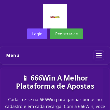
Login
Registrar-se
Menu
📱 666Win A Melhor
Plataforma de Apostas
Cadastre-se na 666Win para ganhar bônus no
cadastro e em cada recarga. Com a 666Win, você