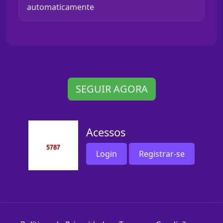
automaticamente
SEGUIR AGORA
Acessos
Login
Registrar-se