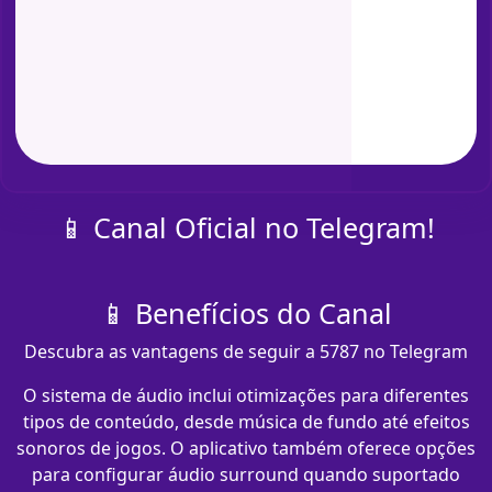
📱 Canal Oficial no Telegram!
📱 Benefícios do Canal
Descubra as vantagens de seguir a 5787 no Telegram
O sistema de áudio inclui otimizações para diferentes
tipos de conteúdo, desde música de fundo até efeitos
sonoros de jogos. O aplicativo também oferece opções
para configurar áudio surround quando suportado