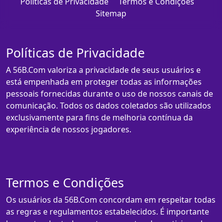
Políticas de Privacidade
Termos e Condições
Sitemap
Políticas de Privacidade
A 56B.Com valoriza a privacidade de seus usuários e
está empenhada em proteger todas as informações
pessoais fornecidas durante o uso de nossos canais de
comunicação. Todos os dados coletados são utilizados
exclusivamente para fins de melhoria contínua da
experiência de nossos jogadores.
Termos e Condições
Os usuários da 56B.Com concordam em respeitar todas
as regras e regulamentos estabelecidos. É importante