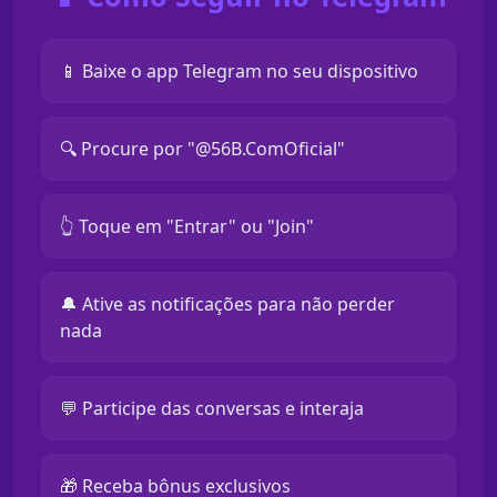
📱 Baixe o app Telegram no seu dispositivo
🔍 Procure por "@56B.ComOficial"
👆 Toque em "Entrar" ou "Join"
🔔 Ative as notificações para não perder
nada
💬 Participe das conversas e interaja
🎁 Receba bônus exclusivos