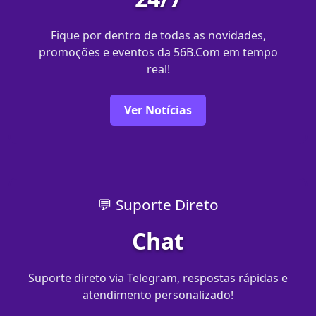
Fique por dentro de todas as novidades,
promoções e eventos da 56B.Com em tempo
real!
Ver Notícias
💬 Suporte Direto
Chat
Suporte direto via Telegram, respostas rápidas e
atendimento personalizado!