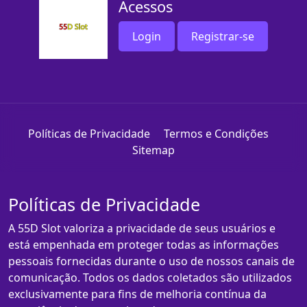
Acessos
Login
Registrar-se
Políticas de Privacidade
Termos e Condições
Sitemap
Políticas de Privacidade
A 55D Slot valoriza a privacidade de seus usuários e
está empenhada em proteger todas as informações
pessoais fornecidas durante o uso de nossos canais de
comunicação. Todos os dados coletados são utilizados
exclusivamente para fins de melhoria contínua da