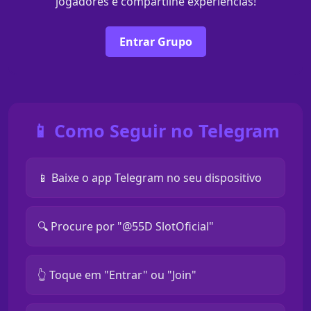
jogadores e compartilhe experiências!
Entrar Grupo
📱 Como Seguir no Telegram
📱 Baixe o app Telegram no seu dispositivo
🔍 Procure por "@55D SlotOficial"
👆 Toque em "Entrar" ou "Join"