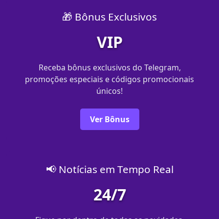
🎁 Bônus Exclusivos
VIP
Receba bônus exclusivos do Telegram,
promoções especiais e códigos promocionais
únicos!
Ver Bônus
📢 Notícias em Tempo Real
24/7