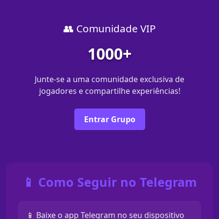
👥 Comunidade VIP
1000+
Junte-se a uma comunidade exclusiva de
jogadores e compartilhe experiências!
Entrar Grupo
📱 Como Seguir no Telegram
📱 Baixe o app Telegram no seu dispositivo