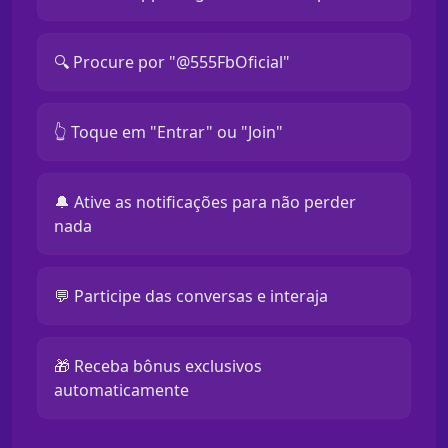
🔍 Procure por "@555FbOficial"
👆 Toque em "Entrar" ou "Join"
🔔 Ative as notificações para não perder
nada
💬 Participe das conversas e interaja
🎁 Receba bônus exclusivos
automaticamente