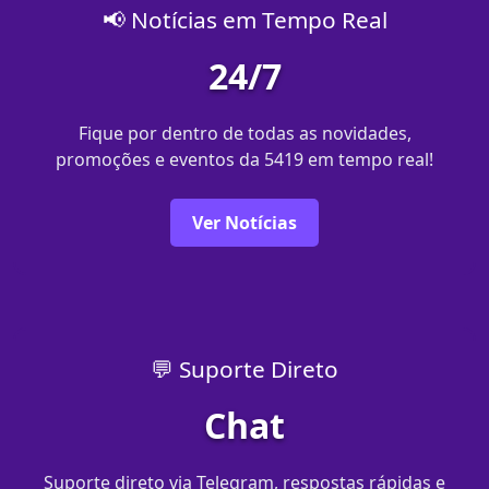
📢 Notícias em Tempo Real
24/7
Fique por dentro de todas as novidades,
promoções e eventos da 5419 em tempo real!
Ver Notícias
💬 Suporte Direto
Chat
Suporte direto via Telegram, respostas rápidas e