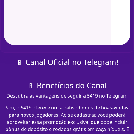
📱 Canal Oficial no Telegram!
📱 Benefícios do Canal
Descubra as vantagens de seguir a 5419 no Telegram
Sim, o 5419 oferece um atrativo bônus de boas-vindas
para novos jogadores. Ao se cadastrar, você poderá
aproveitar essa promoção exclusiva, que pode incluir
bônus de depósito e rodadas grátis em caça-níqueis. É