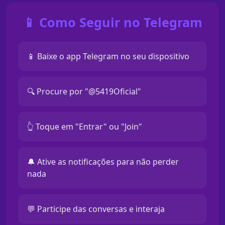
📱 Como Seguir no Telegram
📱 Baixe o app Telegram no seu dispositivo
🔍 Procure por "@5419Oficial"
👆 Toque em "Entrar" ou "Join"
🔔 Ative as notificações para não perder
nada
💬 Participe das conversas e interaja