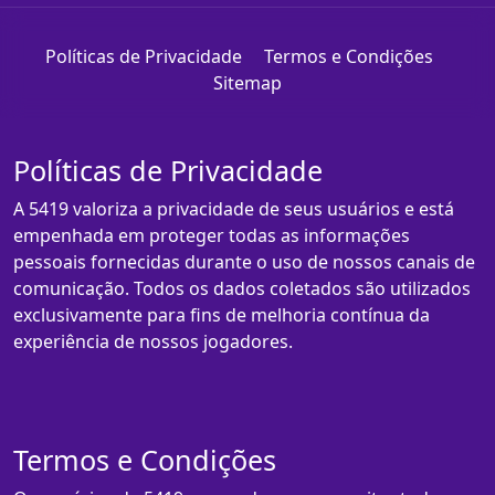
Políticas de Privacidade
Termos e Condições
Sitemap
Políticas de Privacidade
A 5419 valoriza a privacidade de seus usuários e está
empenhada em proteger todas as informações
pessoais fornecidas durante o uso de nossos canais de
comunicação. Todos os dados coletados são utilizados
exclusivamente para fins de melhoria contínua da
experiência de nossos jogadores.
Termos e Condições