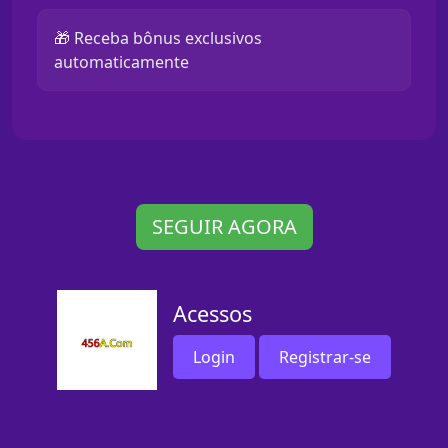
🎁 Receba bônus exclusivos
automaticamente
SEGUIR AGORA
Acessos
Login
Registrar-se