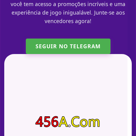
você tem acesso a promoções incríveis e uma
experiência de jogo inigualável. Junte-se aos
vencedores agora!
SEGUIR NO TELEGRAM