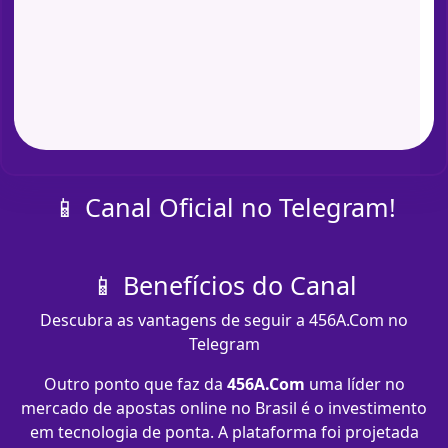
📱 Canal Oficial no Telegram!
📱 Benefícios do Canal
Descubra as vantagens de seguir a 456A.Com no
Telegram
Outro ponto que faz da
456A.Com
uma líder no
mercado de apostas online no Brasil é o investimento
em tecnologia de ponta. A plataforma foi projetada