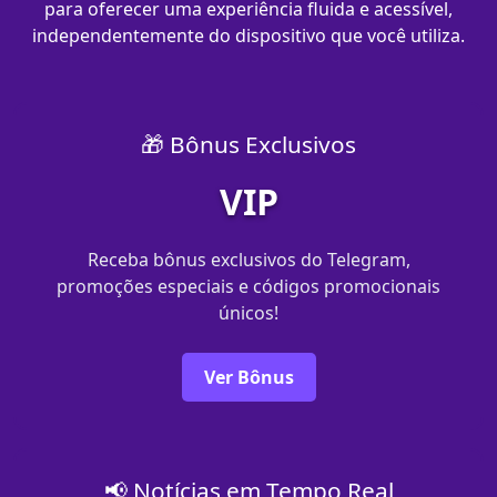
para oferecer uma experiência fluida e acessível,
independentemente do dispositivo que você utiliza.
🎁 Bônus Exclusivos
VIP
Receba bônus exclusivos do Telegram,
promoções especiais e códigos promocionais
únicos!
Ver Bônus
📢 Notícias em Tempo Real