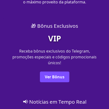
o máximo proveito da plataforma.
🎁 Bônus Exclusivos
VIP
Receba bônus exclusivos do Telegram,
promoções especiais e códigos promocionais
únicos!
Ver Bônus
📢 Notícias em Tempo Real