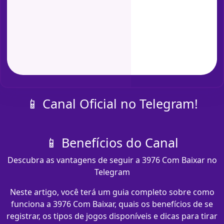
📱 Canal Oficial no Telegram!
📱 Benefícios do Canal
Descubra as vantagens de seguir a 3976 Com Baixar no
Telegram
Neste artigo, você terá um guia completo sobre como
funciona a 3976 Com Baixar, quais os benefícios de se
registrar, os tipos de jogos disponíveis e dicas para tirar