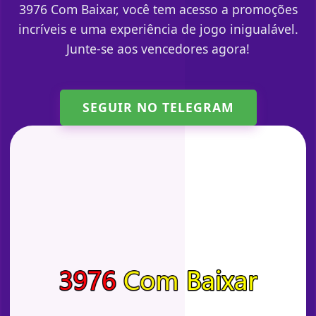
3976 Com Baixar, você tem acesso a promoções
incríveis e uma experiência de jogo inigualável.
Junte-se aos vencedores agora!
SEGUIR NO TELEGRAM