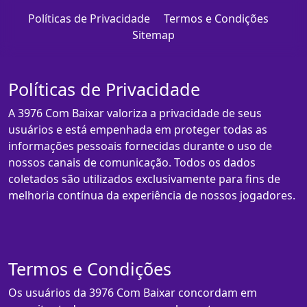
Políticas de Privacidade
Termos e Condições
Sitemap
Políticas de Privacidade
A 3976 Com Baixar valoriza a privacidade de seus
usuários e está empenhada em proteger todas as
informações pessoais fornecidas durante o uso de
nossos canais de comunicação. Todos os dados
coletados são utilizados exclusivamente para fins de
melhoria contínua da experiência de nossos jogadores.
Termos e Condições
Os usuários da 3976 Com Baixar concordam em