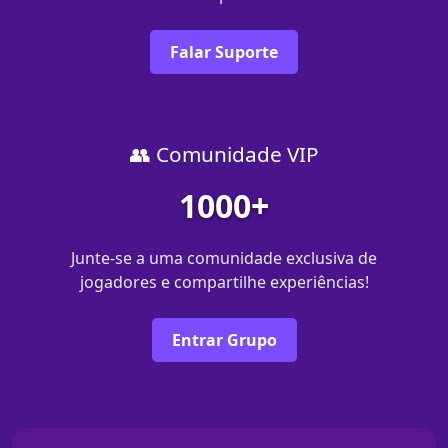
Falar Suporte
👥 Comunidade VIP
1000+
Junte-se a uma comunidade exclusiva de
jogadores e compartilhe experiências!
Entrar Grupo