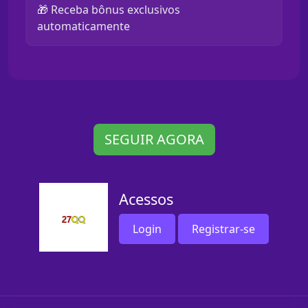
🎁 Receba bônus exclusivos
automaticamente
SEGUIR AGORA
Acessos
Login
Registrar-se