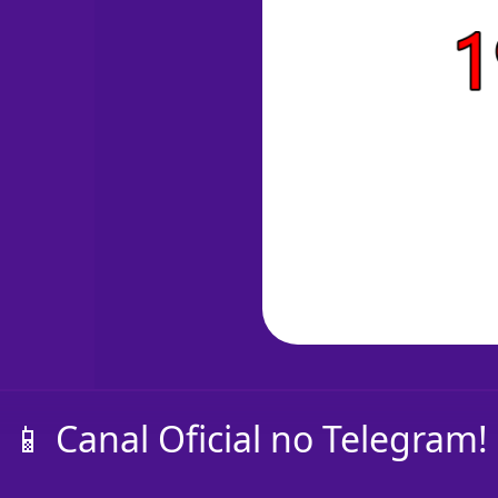
📱 Canal Oficial no Telegram!