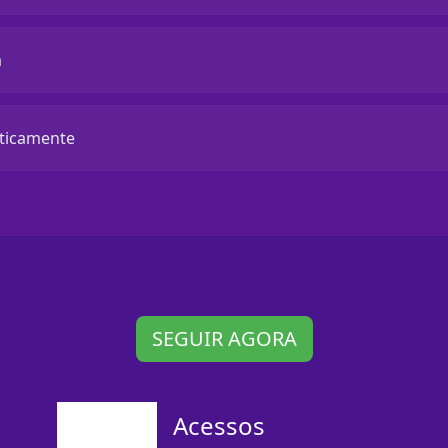
a
aticamente
SEGUIR AGORA
Acessos