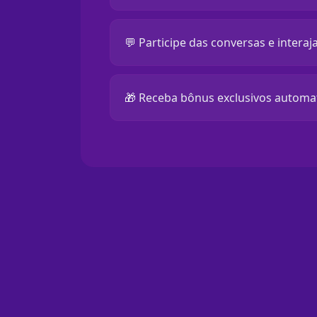
💬 Participe das conversas e interaj
🎁 Receba bônus exclusivos autom