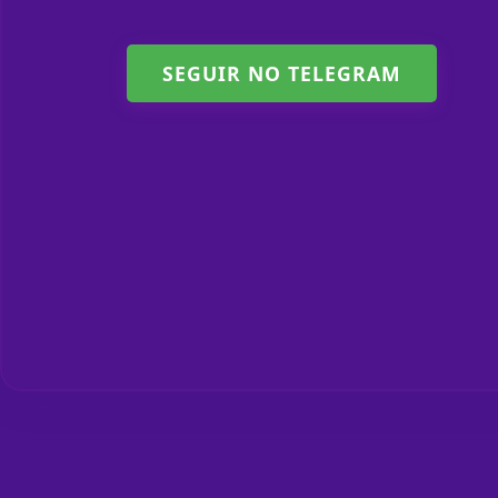
SEGUIR NO TELEGRAM