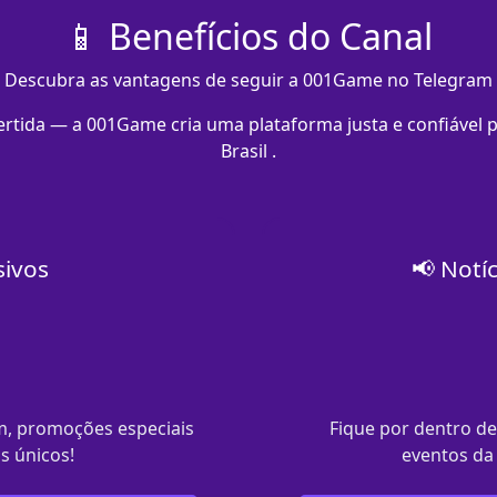
📱 Benefícios do Canal
Descubra as vantagens de seguir a 001Game no Telegram
ertida — a 001Game cria uma plataforma justa e confiável
Brasil .
sivos
📢 Notí
m, promoções especiais
Fique por dentro d
s únicos!
eventos da