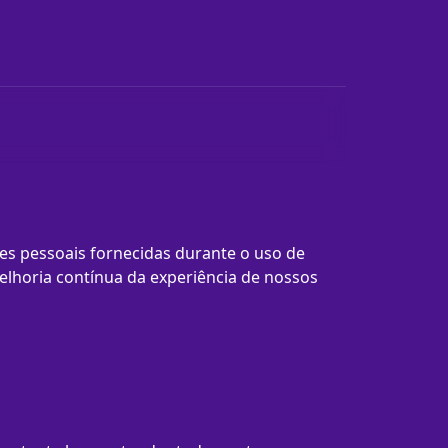
es pessoais fornecidas durante o uso de
elhoria contínua da experiência de nossos