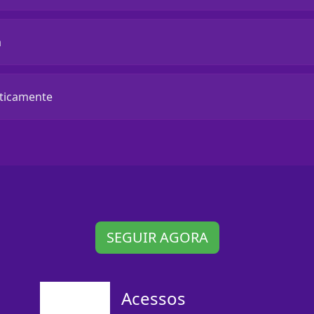
a
aticamente
SEGUIR AGORA
Acessos