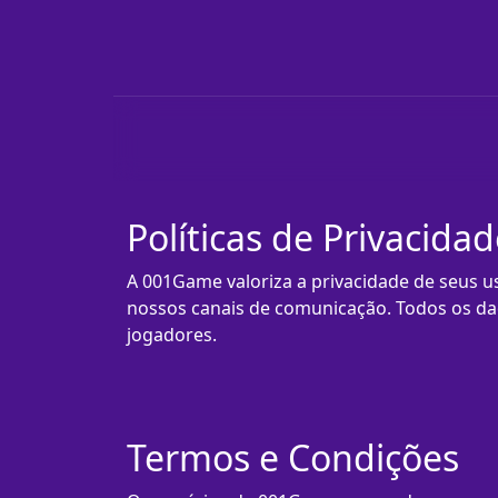
Políticas de Privacida
A 001Game valoriza a privacidade de seus 
nossos canais de comunicação. Todos os dad
jogadores.
Termos e Condições