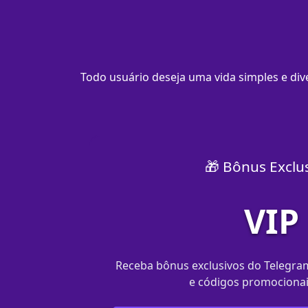
Todo usuário deseja uma vida simples e div
🎁 Bônus Exclu
VIP
Receba bônus exclusivos do Telegra
e códigos promocionai