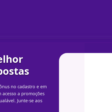
elhor
postas
ônus no cadastro e em
m acesso a promoções
ualável. Junte-se aos